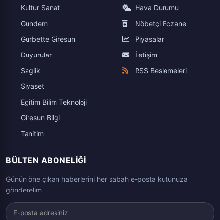
Doğal Taşlı Takı Alırken Dikkat Edilmesi Gereken 5
Önemli Madde
Doğal taşlar, takı dünyasında estetik güzellikleri ve
benzersiz enerjileriyle ön plana çıkan özel materyaller
arasındadır. Her taş, doğanın milyonlarca yıl süren bir
sürecin ardından oluşturduğu eşsiz birer sanat eseri
niteliğindedir. Ancak, bu özel taşları seçerken dikkat
edilmesi gereken bazı önemli noktalar vardır. Doğru
tercih yapabilmek için taşın orijinalliğinden kesim
kalitesine kadar birçok detaya dikkat edilmesi
gerekmektedir. Doğal taşlı takı alırken göz önünde
bulundurulması gereken beş önemli maddeyi
sonsanatkuyumculuk.com
’dan Ömer Tarık Şahiner
anlattı.