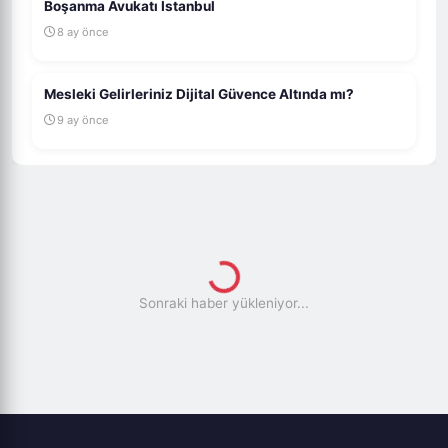
Boşanma Avukatı İstanbul
8 ay önce
Mesleki Gelirleriniz Dijital Güvence Altında mı?
9 ay önce
DOĞAL TAŞLI TAKI ALIRKEN
DIKKAT EDILMESI GEREKEN 5
ÖNEMLI MADDE