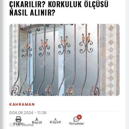
ÇIKARILIR? KORKULUK ÖLÇÜSÜ
NASIL ALINIR?
KAHRAMAN
04.09.2024 - 11:39
0
·
-
+
Küçült
Büyüt
Yazdır
Yorumlar
5 dk okuma