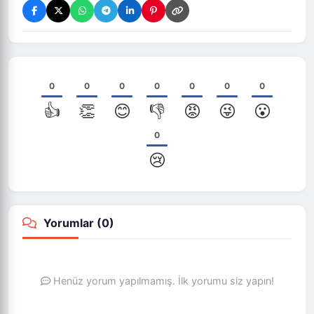
0
0
0
0
0
0
0
👍
👏
😊
👎
😡
😜
😮
0
😢
Yorumlar (
0
)
Henüz yorum yapılmamış. İlk yorumu siz yapın!