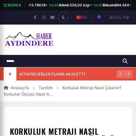
%0,63
%0,61
%0
BORSA
BIST 100
13.789,19
Altın
6.536,00 ₺/gr
Bitcoin
$64.544
Giriş Yap
TR
KİTAPSEVERLER FUARA AKIN ETTİ
Anasayfa
Tanitim
Korkuluk Metrajı Nasıl Çıkarılır?
Korkuluk Ölçüsü Nasıl A...
KORKULUK METRAJI NASIL