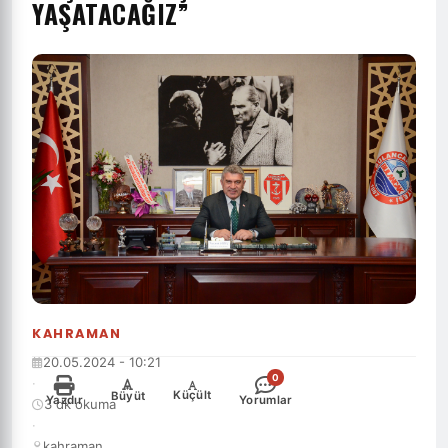
YAŞATACAĞIZ”
KAHRAMAN
20.05.2024 - 10:21
0
·
-
+
Küçült
Büyüt
Yazdır
Yorumlar
3 dk okuma
·
kahraman