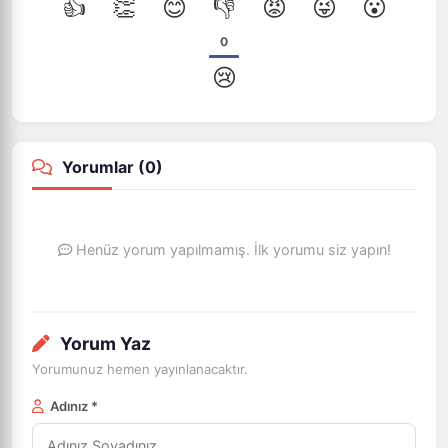
👍
👏
😊
👎
😡
😜
😮
0
😢
Yorumlar (
0
)
Henüz yorum yapılmamış. İlk yorumu siz yapın!
Yorum Yaz
Yorumunuz hemen yayınlanacaktır.
Adınız *