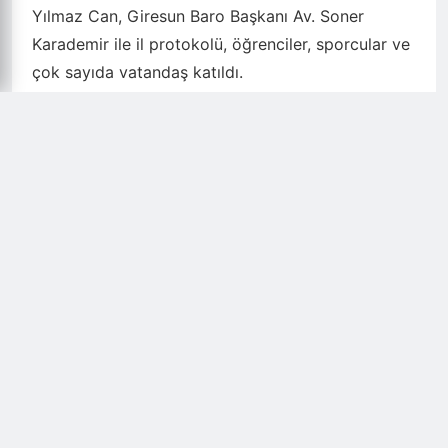
Yılmaz Can, Giresun Baro Başkanı Av. Soner
Karademir ile il protokolü, öğrenciler, sporcular ve
çok sayıda vatandaş katıldı.
Törenin açılışında Cumhurbaşkanımız Sayın Recep
Tayyip Erdoğan’ın bayram mesajı okundu.
Mesajda, 19 Mayıs'ın Türk gençliği için taşıdığı
anlam ve önemin altı çizilirken, Atatürk'ün gençlere
olan güveni ve Türkiye'nin geleceğinde gençlerin
rolü vurgulandı.
Ardından, Giresun Üniversitesi öğrencilerinden
Melek Çayan, gençlik adına bir konuşma yaptı.
Akabinde günün anlam ve önemine dair protokol
konuşmaları gerçekleştirildi.