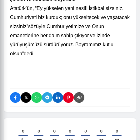
Atatürk’ün,
“Ey yükselen yeni nesil! İstikbal sizsiniz.
Cumhuriyeti biz kurduk; onu yükseltecek ve yaşatacak
sizsiniz”
sözüyle Cumhuriyetimize ve Onun
emanetlerine her daim sahip çıkıyor ve izinde
yürüyüşümüzü sürdürüyoruz. Bayramımız kutlu
olsun”dedi.
0
0
0
0
0
0
0