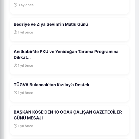
3 ay önce
Bedriye ve Ziya Sevim’in Mutlu Günü
1 yıl önce
Anıtkabir’de PKU ve Yenidoğan Tarama Programına
Dikkat...
1 yıl önce
TÜGVA Bulancak'tan Kızılay’a Destek
1 yıl önce
BAŞKAN KÖSE’DEN 10 OCAK ÇALIŞAN GAZETECİLER
GÜNÜ MESAJI
1 yıl önce