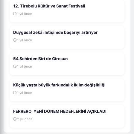
12. Tirebolu Kültür ve Sanat Festivali
1 yıl önce
Duygusal zekâ iletişimde başarıyı artırıyor
1 yıl önce
54 Şehirden Biri de Giresun
1 yıl önce
Küçük yaşta büyük farkındalık İklim değişikliği
1 yıl önce
FERRERO, YENİ DÖNEM HEDEFLERİNİ AÇIKLADI
2 yıl önce