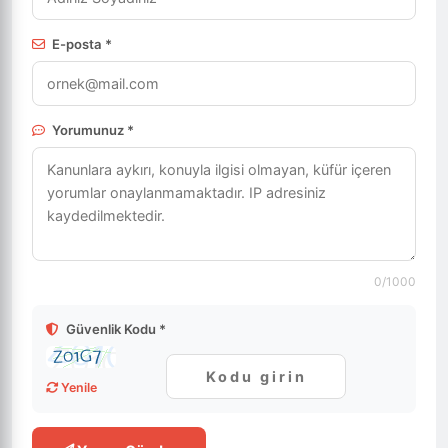
E-posta *
Yorumunuz *
0
/1000
Güvenlik Kodu *
Yenile