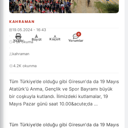
KAHRAMAN
19.05.2024 - 16:43
0
·
-
+
Küçült
Büyüt
Yazdır
Yorumlar
4 dk okuma
·
kahraman
·
4.2K okunma
Tüm Türkiye’de olduğu gibi Giresun'da da 19 Mayıs
Atatürk'ü Anma, Gençlik ve Spor Bayramı büyük
bir coşkuyla kutlandı. İlimizdeki kutlamalar, 19
Mayıs Pazar günü saat 10.00&acute;da …
Tüm Türkiye’de olduğu gibi Giresun'da da 19 Mayıs