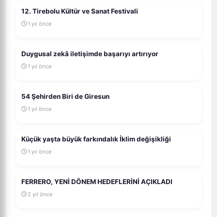
12. Tirebolu Kültür ve Sanat Festivali
1 yıl önce
Duygusal zekâ iletişimde başarıyı artırıyor
1 yıl önce
54 Şehirden Biri de Giresun
1 yıl önce
Küçük yaşta büyük farkındalık İklim değişikliği
1 yıl önce
FERRERO, YENİ DÖNEM HEDEFLERİNİ AÇIKLADI
2 yıl önce