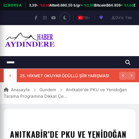
%0,14
%2,59
%1,02
BIST 100
BORSA
13.779,39
Altın
6.660,55 ₺/gr
Bitcoin
$64.926
Dol
Giriş Yap
TR
25. HİKMET OKUYAR ÖDÜLLÜ ŞİİR YARIŞMASI
Anasayfa
Gundem
Anıtkabir’de PKU ve Yenidoğan
Tarama Programına Dikkat Çe...
ANITKABIR’DE PKU VE YENIDOĞAN