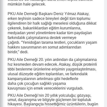
mümkün hale gelecek.
PKU Aile Derneği Başkanı Deniz Yılmaz Atakay,
erken teşhisin sadece bireyleri değil tüm toplumu
ilgilendiren bir halk sağlığı meselesi olduğuna dikkat
çekerek, bakanlıklardan eğitim kurumlarına,
medyadan yerel yönetimlere kadar tüm paydaşları
farkındalık çalışmalarına destek vermeye
çağırdı.
“
Yenidoğan tarama testleri, çocukların yaşam
hakkını savunmanın en somut adımlarından
biridir,” dedi.
PKU Aile Derneği 20. yılın ardından da çalışmalarına
hız kesmeden devam edecek. Atakay, düşük proteinli
tıbbi beslenme ürünlerine erişimin yaygınlaştırılması,
ulusal düzeyde eğitim toplantıları, ve farkındalık
kampanyalarının artırılması gibi hedeflerle
daha çok çocuğun sağlıklı yaşama
kavuşması için emek vereceklerini vurguladı.
PKU Aile Derneği
’
nin 20 yıllık yolculuğu; gözyaşı,
umut, dayanışma ve bilgiyle güçlenen bir topluluk
hikayesi. Başlangıçta hissettiğimiz üzüntülerin, bugün