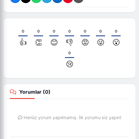
0
0
0
0
0
0
0
👍
👏
😊
👎
😡
😜
😮
0
😢
Yorumlar (
0
)
Henüz yorum yapılmamış. İlk yorumu siz yapın!