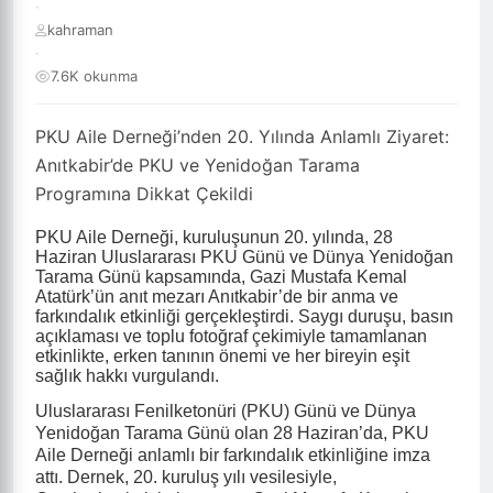
·
kahraman
·
7.6K okunma
PKU Aile Derneği’nden 20. Yılında Anlamlı Ziyaret:
Anıtkabir’de PKU ve Yenidoğan Tarama
Programına Dikkat Çekildi
PKU Aile Derneği, kuruluşunun 20. yılında, 28
Haziran Uluslararası PKU Günü ve Dünya Yenidoğan
Tarama Günü kapsamında, Gazi Mustafa Kemal
Atatürk’ün anıt mezarı Anıtkabir
’
de bir anma ve
farkındalık etkinliği gerçekleştirdi. Saygı duruşu, basın
açıklaması ve toplu fotoğraf çekimiyle tamamlanan
etkinlikte, erken tanının önemi ve her bireyin eşit
sağlık hakkı vurgulandı.
Uluslararası Fenilketonüri (PKU) Günü ve Dünya
Yenidoğan Tarama Günü olan 28 Haziran
’
da, PKU
Aile Derneği anlamlı bir farkındalık etkinliğine imza
attı. Dernek, 20. kuruluş yılı vesilesiyle,