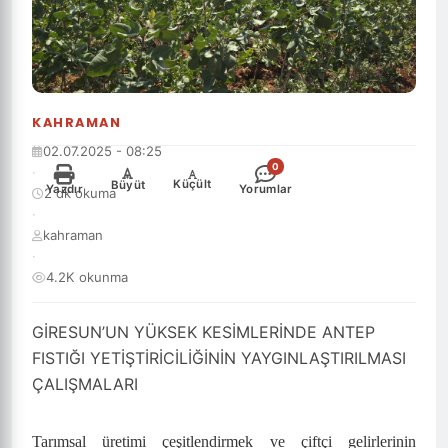
KAHRAMAN
02.07.2025 - 08:25
0
·
-
+
Küçült
Büyüt
Yazdır
Yorumlar
2 dk okuma
·
kahraman
·
4.2K okunma
GİRESUN’UN YÜKSEK KESİMLERİNDE ANTEP
FISTIĞI YETİŞTİRİCİLİĞİNİN YAYGINLAŞTIRILMASI
ÇALIŞMALARI
Tarımsal üretimi çeşitlendirmek ve çiftçi gelirlerinin