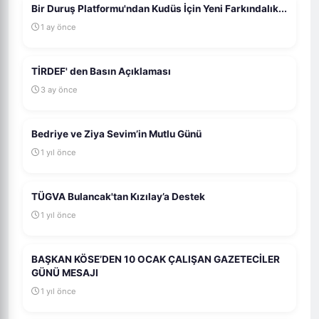
Bir Duruş Platformu'ndan Kudüs İçin Yeni Farkındalık...
1 ay önce
TİRDEF' den Basın Açıklaması
3 ay önce
Bedriye ve Ziya Sevim’in Mutlu Günü
1 yıl önce
TÜGVA Bulancak'tan Kızılay’a Destek
1 yıl önce
BAŞKAN KÖSE’DEN 10 OCAK ÇALIŞAN GAZETECİLER
GÜNÜ MESAJI
1 yıl önce