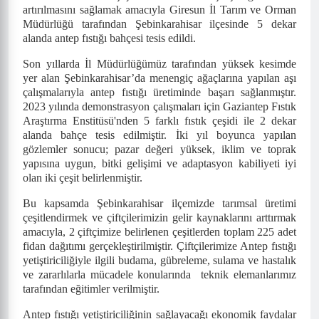
artırılmasını sağlamak amacıyla
Giresun İl Tarım ve Orman
Müdürlüğü tarafından Şebinkarahisar ilçesinde 5 dekar
alanda antep fıstığı bahçesi tesis edildi.
Son yıllarda İl Müdürlüğümüz tarafından yüksek kesimde
yer alan Şebinkarahisar’da menengiç ağaçlarına yapılan aşı
çalışmalarıyla antep fıstığı üretiminde başarı sağlanmıştır.
2023 yılında demonstrasyon çalışmaları için Gaziantep Fıstık
Araştırma Enstitüsü'nden 5 farklı fıstık çeşidi ile 2 dekar
alanda bahçe tesis edilmiştir. İki yıl boyunca yapılan
gözlemler sonucu; pazar değeri yüksek, iklim ve toprak
yapısına uygun, bitki gelişimi ve adaptasyon kabiliyeti iyi
olan iki çeşit belirlenmiştir.
Bu kapsamda Şebinkarahisar ilçemizde tarımsal üretimi
çeşitlendirmek ve çiftçilerimizin gelir kaynaklarını arttırmak
amacıyla, 2 çiftçimize belirlenen çeşitlerden toplam 225 adet
fidan dağıtımı gerçekleştirilmiştir. Çiftçilerimize Antep fıstığı
yetiştiriciliğiyle ilgili budama, gübreleme, sulama ve hastalık
ve zararlılarla mücadele konularında
teknik elemanlarımız
tarafından eğitimler verilmiştir.
Antep fıstığı yetiştiriciliğinin sağlayacağı ekonomik faydalar