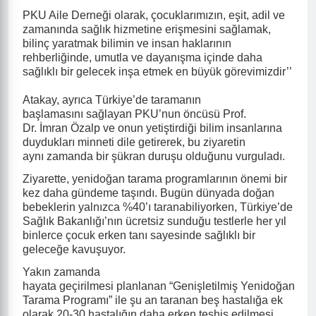
PKU Aile Derneği olarak, çocuklarımızın, eşit, adil ve
zamanında sağlık hizmetine erişmesini sağlamak,
bilinç yaratmak bilimin ve insan haklarının
rehberliğinde, umutla ve dayanışma içinde daha
sağlıklı bir gelecek inşa etmek en büyük görevimizdir’’
Atakay, ayrıca Türkiye
’
de taramanın
başlamasını sağlayan PKU
’
nun öncüsü Prof.
Dr. İmran Özalp ve onun yetiştirdiği bilim insanlarına
duydukları minneti dile getirerek, bu ziyaretin
aynı zamanda bir şükran duruşu olduğunu vurguladı.
Ziyarette, yenidoğan tarama programlarının önemi bir
kez daha gündeme taşındı. Bugün dünyada doğan
bebeklerin yalnızca %40’ı taranabiliyorken, Türkiye
’
de
Sağlık Bakanlığı’nın ücretsiz sunduğu testlerle her yıl
binlerce çocuk erken tanı sayesinde sağlıklı bir
geleceğe kavuşuyor.
Yakın zamanda
hayata geçirilmesi planlanan “Genişletilmiş Yenidoğan
Tarama Programı” ile şu an taranan beş hastalığa ek
olarak 20-30 hastalığın daha erken teşhis edilmesi