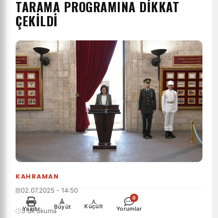
TARAMA PROGRAMINA DIKKAT
ÇEKILDI
KAHRAMAN
02.07.2025 - 14:50
0
·
-
+
Küçült
Büyüt
Yazdır
Yorumlar
5 dk okuma