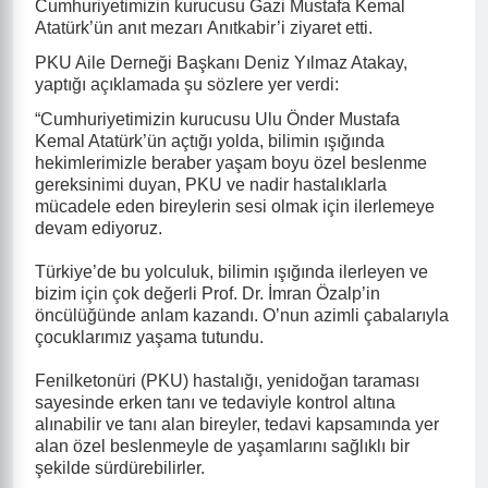
Cumhuriyetimizin kurucusu Gazi Mustafa Kemal
Atatürk’ün anıt mezarı Anıtkabir
’
i ziyaret etti.
PKU Aile Derneği Başkanı Deniz Yılmaz Atakay,
yaptığı açıklamada şu sözlere yer verdi:
“
Cumhuriyetimizin kurucusu Ulu Önder Mustafa
Kemal Atatürk
’
ün açtığı yolda, bilimin ışığında
hekimlerimizle beraber
yaşam boyu özel beslenme
gereksinimi duyan, PKU ve nadir hastalıklarla
mücadele eden bireylerin sesi olmak için
ilerlemeye
devam ediyoruz.
Türkiye’de bu yolculuk, bilimin ışığında ilerleyen ve
bizim için çok değerli Prof. Dr. İmran Özalp’in
öncülüğünde anlam kazandı. O’nun azimli çabalarıyla
çocuklarımız yaşama tutundu.
Fenilketonüri (PKU) hastalığı, yenidoğan taraması
sayesinde erken tanı ve tedaviyle kontrol altına
alınabilir ve tanı alan bireyler, tedavi kapsamında yer
alan özel beslenmeyle de yaşamlarını sağlıklı bir
şekilde sürdürebilirler.