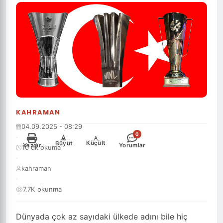
KAHRAMAN
04.09.2025 - 08:29
0
·
-
+
Küçült
Büyüt
Yazdır
Yorumlar
10 dk okuma
·
kahraman
·
7.7K okunma
Dünyada çok az sayıdaki ülkede adını bile hiç