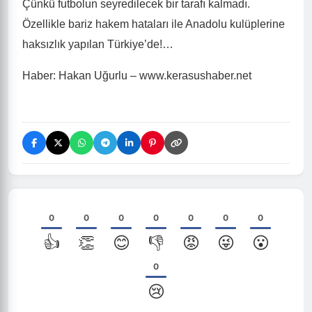
Çünkü futbolun seyredilecek bir tarafı kalmadı.
Özellikle bariz hakem hataları ile Anadolu kulüplerine
haksızlık yapılan Türkiye’de!…
Haber: Hakan Uğurlu – www.kerasushaber.net
0
0
0
0
0
0
0
👍
👏
😊
👎
😡
😜
😮
0
😢