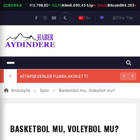
%0,70
%0,03
%0
BORSA
BIST 100
13.798,82
Altın
6.490,45 ₺/gr
Bitcoin
$64.263
Giriş Yap
TR
KİTAPSEVERLER FUARA AKIN ETTİ
Anasayfa
Spor
Basketbol mu, Voleybol mu?
BASKETBOL MU, VOLEYBOL MU?