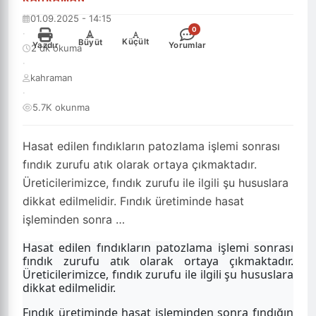
01.09.2025 - 14:15
0
·
-
+
Küçült
Büyüt
Yazdır
Yorumlar
2 dk okuma
·
kahraman
·
5.7K okunma
Hasat edilen fındıkların patozlama işlemi sonrası
fındık zurufu atık olarak ortaya çıkmaktadır.
Üreticilerimizce, fındık zurufu ile ilgili şu hususlara
dikkat edilmelidir. Fındık üretiminde hasat
işleminden sonra …
Hasat edilen fındıkların patozlama işlemi sonrası
fındık zurufu atık olarak ortaya çıkmaktadır.
Üreticilerimizce, fındık zurufu ile ilgili şu hususlara
dikkat edilmelidir.
Fındık üretiminde hasat işleminden sonra fındığın