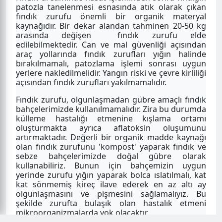
patozla tanelenmesi esnasında atık olarak çıkan
fındık zurufu önemli bir organik materyal
kaynağıdır. Bir dekar alandan tahminen 20-50 kg
arasında değişen fındık zurufu elde
edilebilmektedir. Can ve mal güvenliği açısından
araç yollarında fındık zurufları yığın halinde
bırakılmamalı, patozlama işlemi sonrası uygun
yerlere nakledilmelidir. Yangın riski ve çevre kirliliği
açısından fındık zurufları yakılmamalıdır.
Fındık zurufu, olgunlaşmadan gübre amaçlı fındık
bahçelerimizde kullanılmamalıdır. Zira bu durumda
külleme hastalığı etmenine kışlama ortamı
oluşturmakta ayrıca aflatoksin oluşumunu
artırmaktadır.
Değerli bir organik madde kaynağı
olan fındık zurufunu 'kompost' yaparak fındık ve
sebze bahçelerimizde doğal gübre olarak
kullanabiliriz.
Bunun için bahçemizin uygun
yerinde zurufu yığın yaparak bolca ıslatılmalı, kat
kat sönmemiş kireç ilave ederek
en az altı ay
olgunlaşmasını ve pişmesini sağlamalıyız.
Bu
şekilde zurufta bulaşık olan hastalık etmeni
mikroorganizmalarda yok olacaktır.