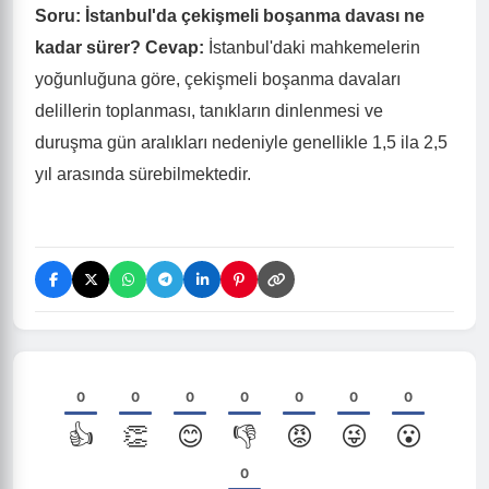
Soru: İstanbul'da çekişmeli boşanma davası ne
kadar sürer?
Cevap:
İstanbul'daki mahkemelerin
yoğunluğuna göre, çekişmeli boşanma davaları
delillerin toplanması, tanıkların dinlenmesi ve
duruşma gün aralıkları nedeniyle genellikle 1,5 ila 2,5
yıl arasında sürebilmektedir.
0
0
0
0
0
0
0
👍
👏
😊
👎
😡
😜
😮
0