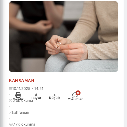
KAHRAMAN
10.11.2025 - 14:51
0
·
-
+
Küçült
Büyüt
Yazdır
Yorumlar
6 dk okuma
·
kahraman
·
7.7K okunma