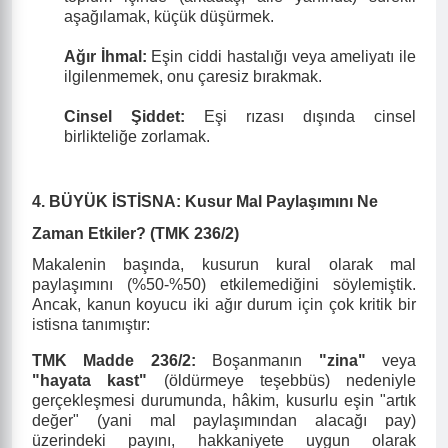
aşağılamak, küçük düşürmek.
Ağır İhmal:
Eşin ciddi hastalığı veya ameliyatı ile
ilgilenmemek, onu çaresiz bırakmak.
Cinsel Şiddet:
Eşi rızası dışında cinsel
birlikteliğe zorlamak.
4. BÜYÜK İSTİSNA: Kusur Mal Paylaşımını Ne
Zaman Etkiler? (TMK 236/2)
Makalenin başında, kusurun kural olarak mal
paylaşımını (%50-%50) etkilemediğini söylemiştik.
Ancak, kanun koyucu iki ağır durum için çok kritik bir
istisna tanımıştır:
TMK Madde 236/2:
Boşanmanın
"zina"
veya
"hayata kast"
(öldürmeye teşebbüs) nedeniyle
gerçekleşmesi durumunda, hâkim, kusurlu eşin "artık
değer" (yani mal paylaşımından alacağı pay)
üzerindeki payını, hakkaniyete uygun olarak