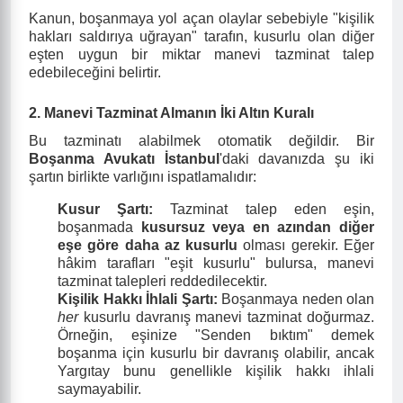
Kanun, boşanmaya yol açan olaylar sebebiyle "kişilik
hakları saldırıya uğrayan" tarafın, kusurlu olan diğer
eşten uygun bir miktar manevi tazminat talep
edebileceğini belirtir.
2. Manevi Tazminat Almanın İki Altın Kuralı
Bu tazminatı alabilmek otomatik değildir. Bir
Boşanma Avukatı İstanbul
'daki davanızda şu iki
şartın birlikte varlığını ispatlamalıdır:
Kusur Şartı:
Tazminat talep eden eşin,
boşanmada
kusursuz veya en azından diğer
eşe göre daha az kusurlu
olması gerekir. Eğer
hâkim tarafları "eşit kusurlu" bulursa, manevi
tazminat talepleri reddedilecektir.
Kişilik Hakkı İhlali Şartı:
Boşanmaya neden olan
her
kusurlu davranış manevi tazminat doğurmaz.
Örneğin, eşinize "Senden bıktım" demek
boşanma için kusurlu bir davranış olabilir, ancak
Yargıtay bunu genellikle kişilik hakkı ihlali
saymayabilir.