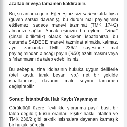
azaltabilir veya tamamen kaldırabilir.
Bu, şu anlama gelir: Eğer eşiniz sizi
sadece
aldattıysa
(güven sarsıcı davranış), bu durum mal paylaşımını
etkilemez, sadece manevi tazminat (TMK 174/2)
almanızı sağlar. Ancak eşinizin bu eylemi
"zina"
(cinsel birliktelik) olarak hukuken ispatlanırsa, bu
durumda SADECE manevi tazminat almakla kalmaz,
aynı zamanda TMK 236/2 sayesinde mal
paylaşımından alacağı payın (%50) azaltılmasını veya
sıfırlanmasını da talep edebilirsiniz.
Bu sebeple, zina iddiasının hukuka uygun delillerle
(otel kaydı, tanık beyanı vb.) net bir şekilde
ispatlanması, davanın mali seyrini tamamen
değiştirebilir.
Sonuç: İstanbul'da Hak Kaybı Yaşamayın
Görüldüğü üzere, "evlilikte yıpranma payı" basit bir
talep değildir; kusur oranları, kişilik hakkı ihlalleri ve
TMK 236/2 gibi teknik istisnalara dayanan karmaşık
bir hukuki süreçtir.