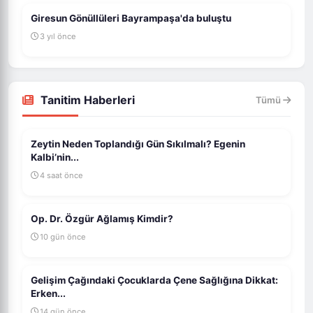
Giresun Gönüllüleri Bayrampaşa'da buluştu
3 yıl önce
Tanitim Haberleri
Tümü
Zeytin Neden Toplandığı Gün Sıkılmalı? Egenin
Kalbi’nin...
4 saat önce
Op. Dr. Özgür Ağlamış Kimdir?
10 gün önce
Gelişim Çağındaki Çocuklarda Çene Sağlığına Dikkat:
Erken...
14 gün önce