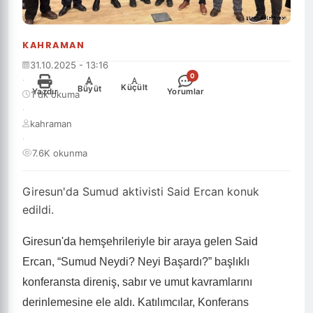
KAHRAMAN
31.10.2025 - 13:16
0
·
-
+
Küçült
Büyüt
Yazdır
Yorumlar
1 dk okuma
·
kahraman
·
7.6K okunma
Giresun'da Sumud aktivisti Said Ercan konuk
edildi.
Giresun'da hemşehrileriyle bir araya gelen Said
Ercan, “Sumud Neydi? Neyi Başardı?” başlıklı
konferansta direniş, sabır ve umut kavramlarını
derinlemesine ele aldı. Katılımcılar,
Konferans