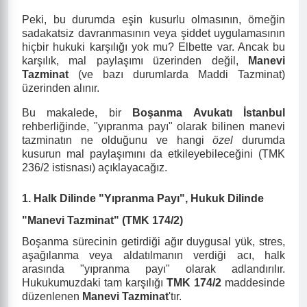
Peki, bu durumda eşin kusurlu olmasının, örneğin
sadakatsiz davranmasının veya şiddet uygulamasının
hiçbir hukuki karşılığı yok mu? Elbette var. Ancak bu
karşılık, mal paylaşımı üzerinden değil,
Manevi
Tazminat
(ve bazı durumlarda Maddi Tazminat)
üzerinden alınır.
Bu makalede, bir
Boşanma Avukatı İstanbul
rehberliğinde, "yıpranma payı" olarak bilinen manevi
tazminatın ne olduğunu ve hangi
özel
durumda
kusurun mal paylaşımını da etkileyebileceğini (TMK
236/2 istisnası) açıklayacağız.
1. Halk Dilinde "Yıpranma Payı", Hukuk Dilinde
"Manevi Tazminat" (TMK 174/2)
Boşanma sürecinin getirdiği ağır duygusal yük, stres,
aşağılanma veya aldatılmanın verdiği acı, halk
arasında "yıpranma payı" olarak adlandırılır.
Hukukumuzdaki tam karşılığı
TMK 174/2
maddesinde
düzenlenen
Manevi Tazminat
'tır.