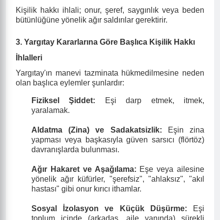
Kişilik hakkı ihlali; onur, şeref, saygınlık veya beden
bütünlüğüne yönelik ağır saldırılar gerektirir.
3. Yargıtay Kararlarına Göre Başlıca Kişilik Hakkı
İhlalleri
Yargıtay'ın manevi tazminata hükmedilmesine neden
olan başlıca eylemler şunlardır:
Fiziksel Şiddet:
Eşi darp etmek, itmek,
yaralamak.
Aldatma (Zina) ve Sadakatsizlik:
Eşin zina
yapması veya başkasıyla güven sarsıcı (flörtöz)
davranışlarda bulunması.
Ağır Hakaret ve Aşağılama:
Eşe veya ailesine
yönelik ağır küfürler, "şerefsiz", "ahlaksız", "akıl
hastası" gibi onur kırıcı ithamlar.
Sosyal İzolasyon ve Küçük Düşürme:
Eşi
toplum içinde (arkadaş, aile yanında) sürekli