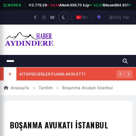
%0,14
%2,57
%0,
BORSA
BIST 100
13.779,39
Altın
6.659,70 ₺/gr
Bitcoin
$64.931
Giriş Yap
TR
KİTAPSEVERLER FUARA AKIN ETTİ
Anasayfa
Tanitim
Boşanma Avukatı İstanbul
BOŞANMA AVUKATI İSTANBUL