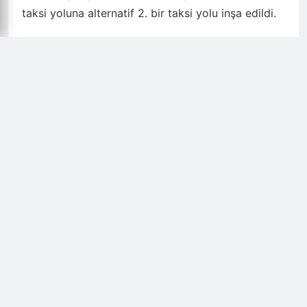
taksi yoluna alternatif 2. bir taksi yolu inşa edildi.
Havalimanlarındaki taksi yolu ifadesi; uçakların
perondan yolcu aldıktan sonra piste çıkmak için
ya da piste indikten sonra perona yaklaşmak için
kullandığı bağlantı yolu için kullanılır.
YAKLAŞIK 9 YILDIR HİZMET VERİYOR
22 Mayıs 2015 tarihinde Cumhurbaşkanı Recep
Tayyip Erdoğan’ın, Valilerin, Kaymakamların,
Bakanların, Milletvekillerinin, Belediye
Başkanlarının ve vatandaşların katıldı törenle
hizmete açılan Ordu-Giresun Havalimanı;
Türkiye’de ve Avrupa’da tamamı deniz üzerine inşa
edilen ilk havalimanıdır. 9 yıldır Ordu ve Giresun
halkına hizmet veren havalimanı, gördüğü yoğun