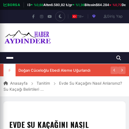
%0,68
%1,36
%0,72
IST 100
BORSA
13.892,03
Altın
6.580,82 ₺/gr
Bitcoin
$64.284
Dolar
Giriş Yap
TR
Doğan Cüceloğlu Ebedi Aleme Uğurlandı
Anasayfa
Tanitim
Evde Su Kaçağını Nasıl Anlarsınız?
Su Kaçağı Belirtileri ...
EVDE SU KAÇAĞINI NASIL