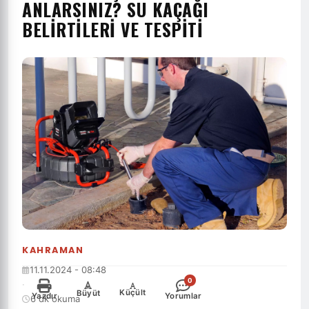
ANLARSINIZ? SU KAÇAĞI
BELIRTILERI VE TESPITI
KAHRAMAN
11.11.2024 - 08:48
0
·
-
+
Küçült
Büyüt
Yazdır
Yorumlar
6 dk okuma