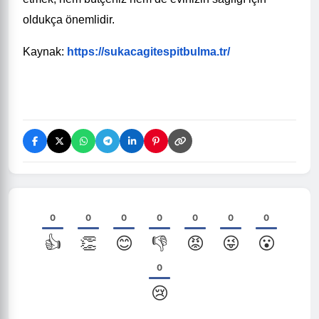
oldukça önemlidir.
Kaynak:
https://sukacagitespitbulma.tr/
0
0
0
0
0
0
0
👍
👏
😊
👎
😡
😜
😮
0
😢