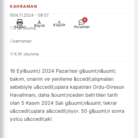
KAHRAMAN
04.11.2024 - 08:57
0
·
-
+
Küçült
Büyüt
Yazdır
Yorumlar
5 dk okuma
·
kahraman
·
4.1K okunma
16 Eyl&uuml;l 2024 Pazartesi g&uuml;n&uuml;
bakım, onarım ve yenileme &ccedil;alışmaları
sebebiyle u&ccedil;uşlara kapatılan Ordu-Giresun
Havalimanı, daha &ouml;nceden belirtilen tarih
olan 5 Kasım 2024 Salı g&uuml;n&uuml; tekrar
u&ccedil;uşlara a&ccedil;ılıyor. 50 g&uuml;n sonra
yolcu u&ccedil;akl