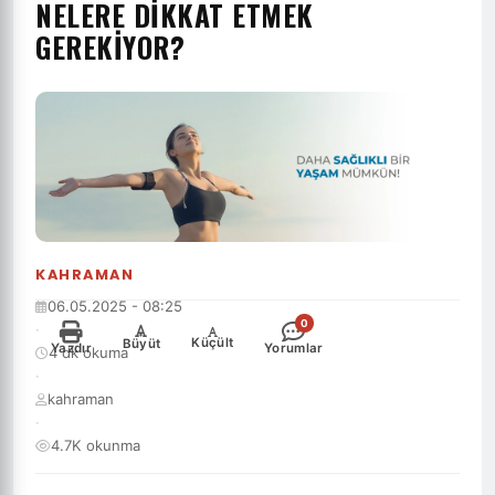
NELERE DIKKAT ETMEK
GEREKIYOR?
KAHRAMAN
06.05.2025 - 08:25
0
·
-
+
Küçült
Büyüt
Yazdır
Yorumlar
4 dk okuma
·
kahraman
·
4.7K okunma