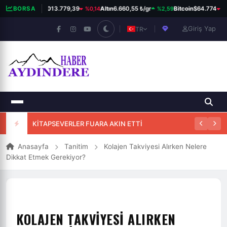
%0,14
%2,59
%0
BORSA
BIST 100
13.779,39
Altın
6.660,55 ₺/gr
Bitcoin
$64.774
Giriş Yap
TR
KİTAPSEVERLER FUARA AKIN ETTİ
Anasayfa
Tanitim
Kolajen Takviyesi Alırken Nelere
Dikkat Etmek Gerekiyor?
KOLAJEN TAKVIYESI ALIRKEN