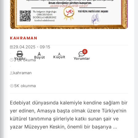
KAHRAMAN
29.04.2025 - 09:15
0
·
-
+
Küçült
Büyüt
Yazdır
Yorumlar
3 dk okuma
·
kahraman
·
5K okunma
Edebiyat dünyasında kalemiyle kendine sağlam bir
yer edinen, Amasya başta olmak üzere Türkiye’nin
kültürel tanıtımına şiirleriyle katkı sunan şair ve
yazar Müzeyyen Keskin, önemli bir başarıya …