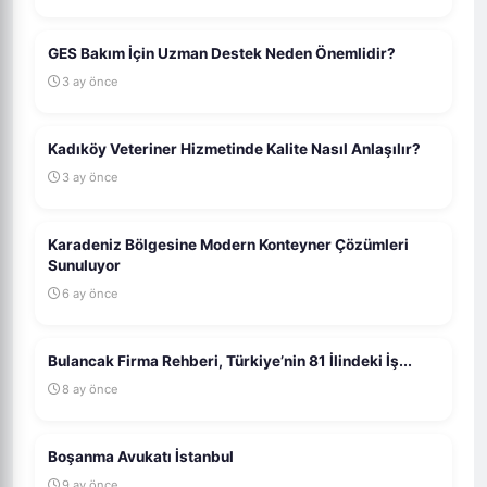
GES Bakım İçin Uzman Destek Neden Önemlidir?
3 ay önce
Kadıköy Veteriner Hizmetinde Kalite Nasıl Anlaşılır?
3 ay önce
Karadeniz Bölgesine Modern Konteyner Çözümleri
Sunuluyor
6 ay önce
Bulancak Firma Rehberi, Türkiye’nin 81 İlindeki İş...
8 ay önce
Boşanma Avukatı İstanbul
9 ay önce