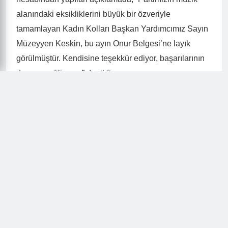
alanındaki eksikliklerini büyük bir özveriyle
tamamlayan Kadın Kolları Başkan Yardımcımız Sayın
Müzeyyen Keskin, bu ayın Onur Belgesi’ne layık
görülmüştür. Kendisine teşekkür ediyor, başarılarının
devamını diliyoruz” denildi.
Aldığı ödül sonrası duygularını sosyal medyada
paylaşan Keskin ise şu ifadeleri kullandı: “Sayın
Başkanım, bu değerli takdiriniz için çok teşekkür
ederim. Onur duydum, mutlu oldum. Daha güzel
projelere vesile olmasını diliyorum. Sağ olun, var
olun.”
Sanatla siyaseti harmanlayarak kadınlara ilham olan
Müzeyyen Keskin, üretkenliği ve topluma kattığı
değerlerle adından söz ettirmeye devam ediyor.