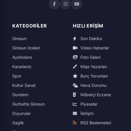
KATEGORILER
HIZLI ERIŞIM
Giresun
Son Dakika
Giresun Ilceleri
Video Haberler
Aydindere
Foto Galeri
Karadeniz
Köşe Yazarları
Spor
Burç Yorumları
Kultur Sanat
Hava Durumu
Gundem
Nöbetçi Eczane
Gurbette Giresun
Piyasalar
Duyurular
İletişim
Saglik
RSS Beslemeleri