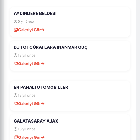
AYDINDERE BELDESI
1K
18
9 yıl önce
Galeriyi Gör
BU FOTOĞRAFLARA INANMAK GÜÇ
1K
4
13 yıl önce
Galeriyi Gör
EN PAHALI OTOMOBILLER
1K
4
13 yıl önce
Galeriyi Gör
GALATASARAY AJAX
989
5
13 yıl önce
Galeriyi Gör